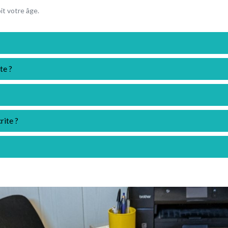
it votre âge.
te ?
rite ?