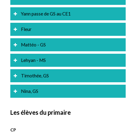
Yann passe de GS au CE1
Fleur
Mattéo - GS
Lehyan - MS
Timothée, GS
Nina, GS
Les élèves du primaire
CP