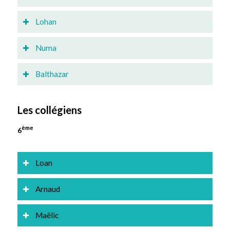
Lohan
Numa
Balthazar
Les collégiens
ème
6
Loan
Arnaud
Maëlic