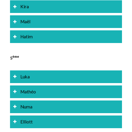
Kira
Maël
Hatim
ème
5
Luka
Mathéo
Numa
Elliott