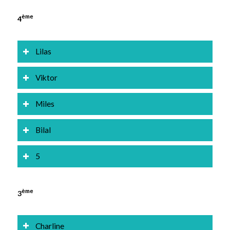
ème
4
Lilas
Viktor
Miles
Bilal
5
ème
3
Charline