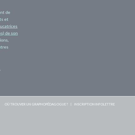
ent de
ts et
ucatrices
s) de son
ions,
utres
/
OÙ TROUVER UN GRAPHOPÉDAGOGUE ?
INSCRIPTION INFOLETTRE